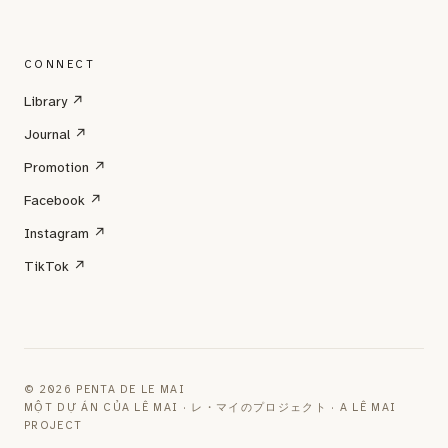
CONNECT
Library ↗
Journal ↗
Promotion ↗
Facebook ↗
Instagram ↗
TikTok ↗
© 2026 PENTA DE LE MAI
MỘT DỰ ÁN CỦA LÊ MAI · レ・マイのプロジェクト · A LÊ MAI
PROJECT