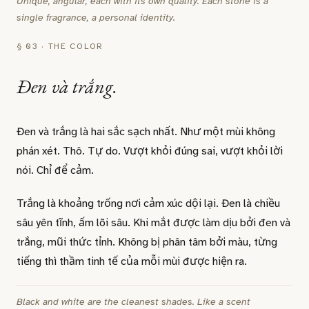
Unique, angular, each with its own quality. Each stone is a
single fragrance, a personal identity.
§ 03 · THE COLOR
Đen và trắng.
Đen và trắng là hai sắc sạch nhất. Như một mùi không
phán xét. Thô. Tự do. Vượt khỏi đúng sai, vượt khỏi lời
nói. Chỉ để cảm.
Trắng là khoảng trống nơi cảm xúc dội lại. Đen là chiều
sâu yên tĩnh, ấm lõi sâu. Khi mắt được làm dịu bởi đen và
trắng, mũi thức tỉnh. Không bị phân tâm bởi màu, từng
tiếng thì thầm tinh tế của mỗi mùi được hiện ra.
Black and white are the cleanest shades. Like a scent