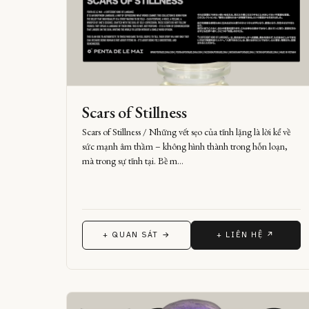
Scars of Stillness
Scars of Stillness / Những vết sẹo của tĩnh lặng là lời kể về
sức mạnh âm thầm – không hình thành trong hỗn loạn,
mà trong sự tĩnh tại. Bề m…
+ QUAN SÁT →
+ LIÊN HỆ ↗