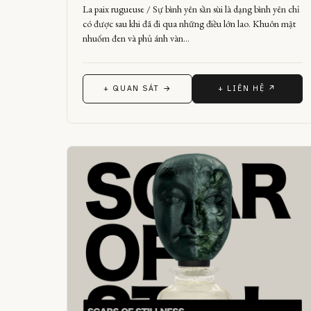
La paix rugueuse / Sự bình yên sần sùi là dạng bình yên chỉ
có được sau khi đã đi qua những điều lớn lao. Khuôn mặt
nhuốm đen và phủ ánh vàn…
+ QUAN SÁT →
+ LIÊN HỆ ↗