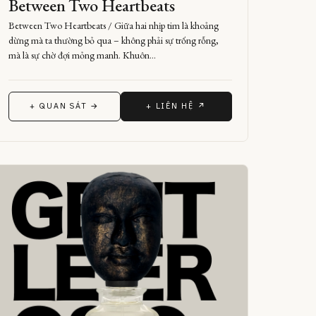
Between Two Heartbeats
Between Two Heartbeats / Giữa hai nhịp tim là khoảng
dừng mà ta thường bỏ qua – không phải sự trống rỗng,
mà là sự chờ đợi mỏng manh. Khuôn…
+ QUAN SÁT →
+ LIÊN HỆ ↗