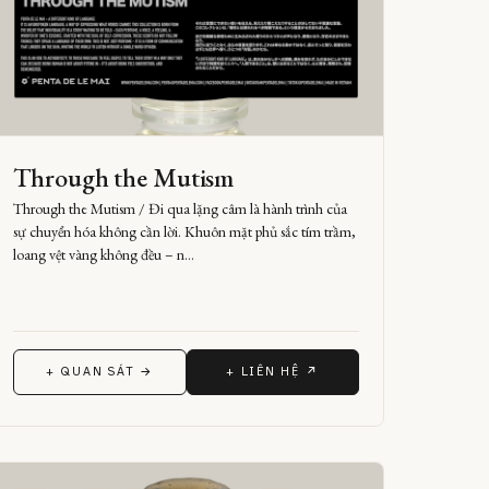
Through the Mutism
Through the Mutism / Đi qua lặng câm là hành trình của
sự chuyển hóa không cần lời. Khuôn mặt phủ sắc tím trầm,
loang vệt vàng không đều – n…
+ QUAN SÁT →
+ LIÊN HỆ ↗