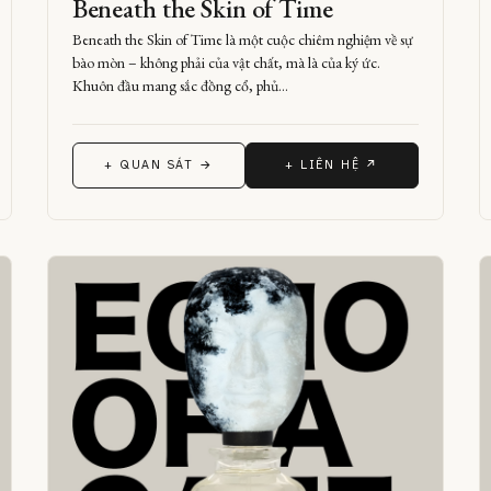
Beneath the Skin of Time
Beneath the Skin of Time là một cuộc chiêm nghiệm về sự
bào mòn – không phải của vật chất, mà là của ký ức.
Khuôn đầu mang sắc đồng cổ, phủ…
+ QUAN SÁT →
+ LIÊN HỆ ↗