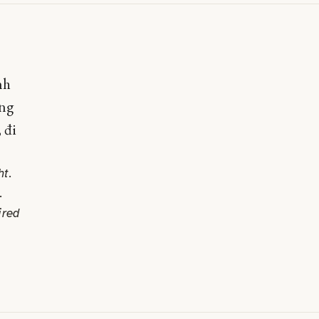
nh
ong
 đi
ht.
.
ired