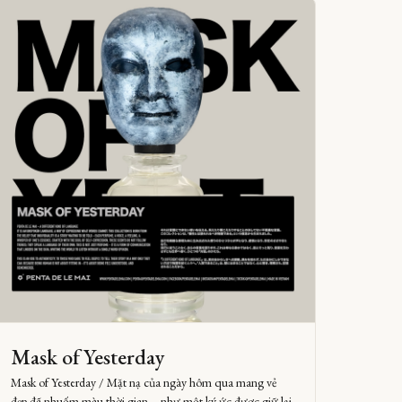
Mask of Yesterday
Mask of Yesterday / Mặt nạ của ngày hôm qua mang vẻ
đẹp đã nhuốm màu thời gian – như một ký ức được giữ lại.