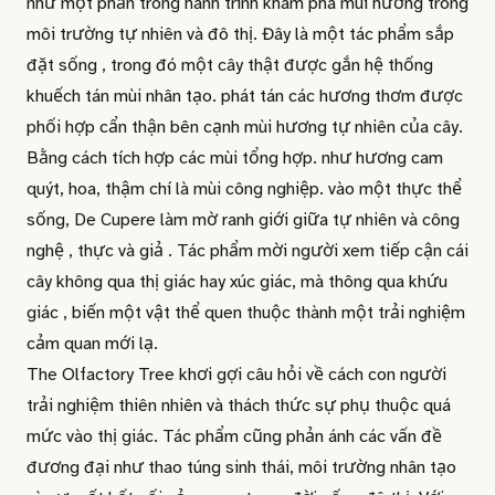
như một phần trong hành trình khám phá mùi hương trong
môi trường tự nhiên và đô thị. Đây là một tác phẩm sắp
đặt sống , trong đó một cây thật được gắn hệ thống
khuếch tán mùi nhân tạo. phát tán các hương thơm được
phối hợp cẩn thận bên cạnh mùi hương tự nhiên của cây.
Bằng cách tích hợp các mùi tổng hợp. như hương cam
quýt, hoa, thậm chí là mùi công nghiệp. vào một thực thể
sống, De Cupere làm mờ ranh giới giữa tự nhiên và công
nghệ , thực và giả . Tác phẩm mời người xem tiếp cận cái
cây không qua thị giác hay xúc giác, mà thông qua khứu
giác , biến một vật thể quen thuộc thành một trải nghiệm
cảm quan mới lạ.
The Olfactory Tree khơi gợi câu hỏi về cách con người
trải nghiệm thiên nhiên và thách thức sự phụ thuộc quá
mức vào thị giác. Tác phẩm cũng phản ánh các vấn đề
đương đại như thao túng sinh thái, môi trường nhân tạo