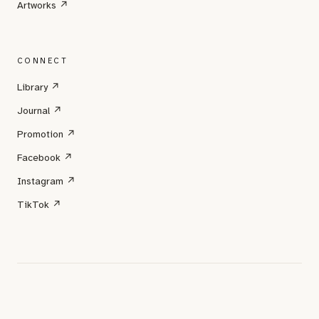
Artworks ↗
CONNECT
Library ↗
Journal ↗
Promotion ↗
Facebook ↗
Instagram ↗
TikTok ↗
© 2026 PENTA DE LE MAI
MỘT DỰ ÁN CỦA LÊ MAI · レ・マイのプロジェクト · A LÊ MAI
PROJECT