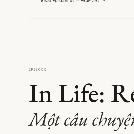
Read Episode 01 — HCM 247 ↗
EPISODE
In Life: R
Một câu chuyệ