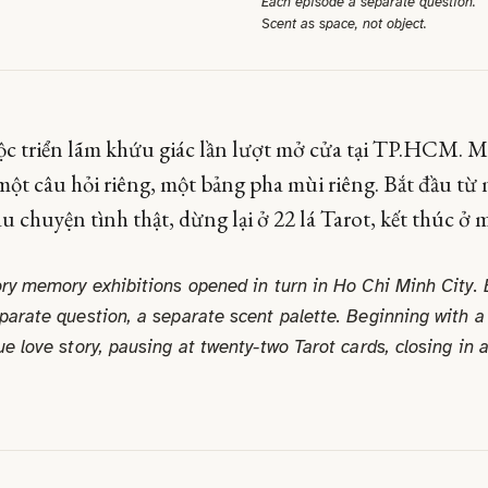
Each episode a separate question.
Scent as space, not object.
c triển lãm khứu giác lần lượt mở cửa tại TP.HCM. Mỗ
một câu hỏi riêng, một bảng pha mùi riêng. Bắt đầu từ
u chuyện tình thật, dừng lại ở 22 lá Tarot, kết thúc ở 
ory memory exhibitions opened in turn in Ho Chi Minh City.
parate question, a separate scent palette. Beginning with a
ue love story, pausing at twenty-two Tarot cards, closing in 