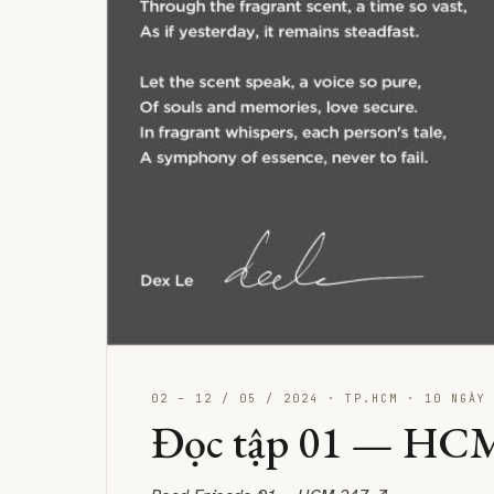
02 – 12 / 05 / 2024 · TP.HCM · 10 NGÀY
Đọc tập 01 — HCM