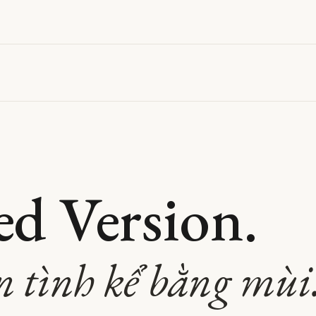
ed Version.
n tình kể bằng mùi