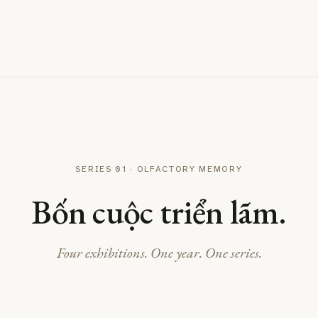
SERIES 01 · OLFACTORY MEMORY
Bốn cuộc triển lãm.
Four exhibitions. One year. One series.