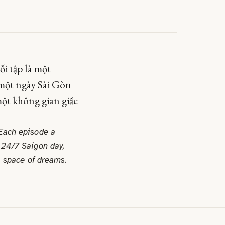
i tập là một
 một ngày Sài Gòn
một không gian giấc
 Each episode a
 24/7 Saigon day,
a space of dreams.