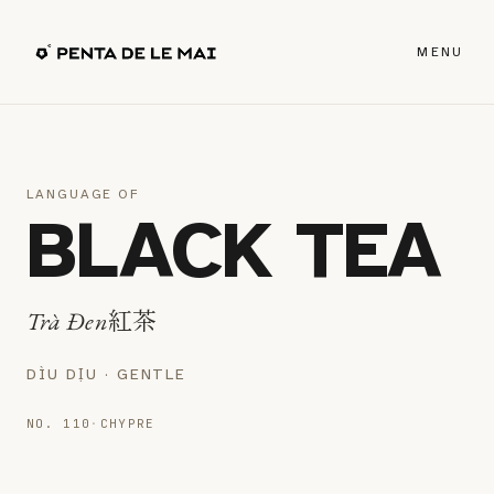
MENU
LANGUAGE OF
BLACK TEA
紅茶
Trà Đen
↗
DÌU DỊU · GENTLE
NO. 110
·
CHYPRE