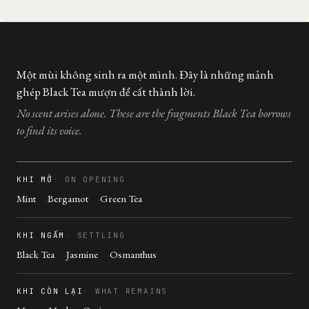
Một mùi không sinh ra một mình. Đây là những mảnh
ghép Black Tea mượn để cất thành lời.
No scent arises alone. These are the fragments Black Tea borrows
to find its voice.
KHI MỞ
ON OPENING
Mint
Bergamot
Green Tea
KHI NGẤM
SETTLING
Black Tea
Jasmine
Osmanthus
KHI CÒN LẠI
WHAT REMAINS