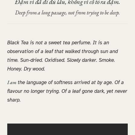
Đậm vì đã đi đủ lâu, không vì cố tỏ ra đậm.
Deep from a long passage, not from trying to be deep.
Black Tea is not a sweet tea perfume. It is an
observation of a leaf that walked through sun and
time. Sun-dried. Oxidised. Slowly darker. Smoke.
Honey. Dry wood.
I am
the language of softness arrived at by age. Of a
flavour no longer trying. Of a leaf gone dark, yet never
sharp.