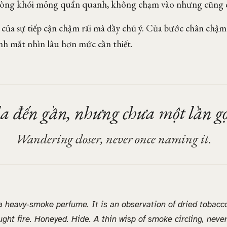
òng khói mỏng quẩn quanh, không chạm vào nhưng cũng ch
của sự tiếp cận chậm rãi mà đầy chủ ý. Của bước chân chậm 
nh mắt nhìn lâu hơn mức cần thiết.
a đến gần, nhưng chưa một lần gọ
Wandering closer, never once naming it.
a heavy-smoke perfume. It is an observation of dried tobacc
ught fire. Honeyed. Hide. A thin wisp of smoke circling, neve