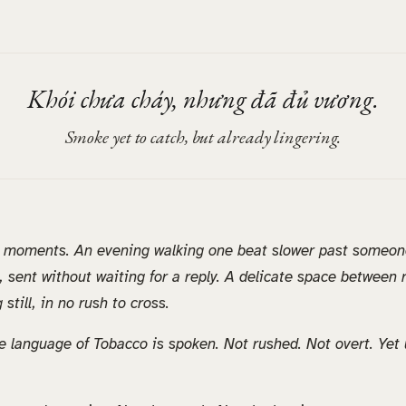
Khói chưa cháy, nhưng đã đủ vương.
Smoke yet to catch, but already lingering.
 moments. An evening walking one beat slower past someone.
ng, sent without waiting for a reply. A delicate space between
 still, in no rush to cross.
e language of Tobacco is spoken. Not rushed. Not overt. Yet