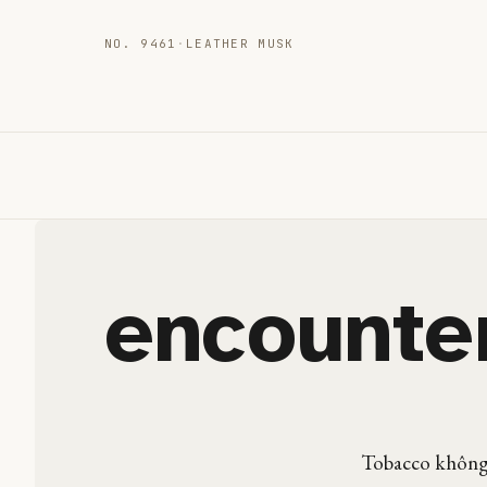
NO. 9461
·
LEATHER MUSK
encounte
Tobacco không 