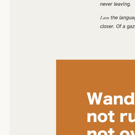
never leaving.
I am
the languag
closer. Of a ga