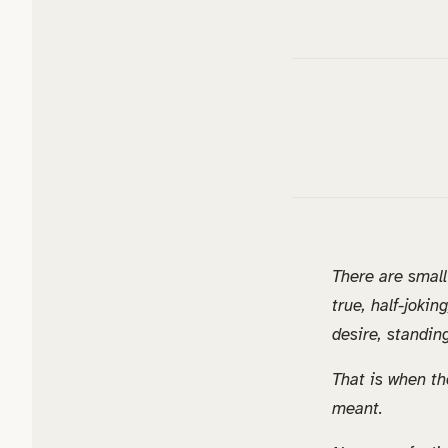
There are small
true, half-joki
desire, standing
That is when th
meant.