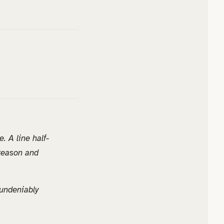
 A line half-
 reason and
 undeniably