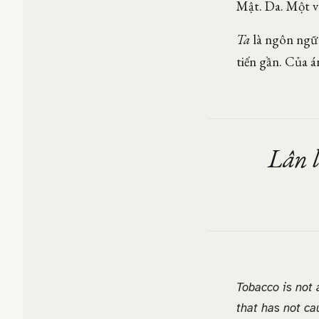
Mật. Da. Một v
Ta
là ngôn ngữ 
tiến gần. Của á
Lân l
Tobacco is not 
that has not ca