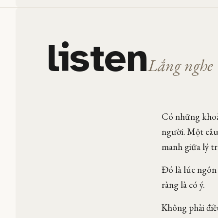
listen
Lắng nghe
Có những khoản
người. Một câu
manh giữa lý t
Đó là lúc ngôn
ràng là có ý.
Không phải điề