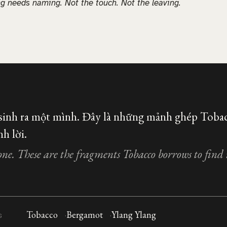
ng needs naming. Not the touch. Not the leaving.
inh ra một mình. Đây là những mảnh ghép Toba
h lời.
one. These are the fragments Tobacco borrows to find 
Tobacco
Bergamot
Ylang Ylang
G