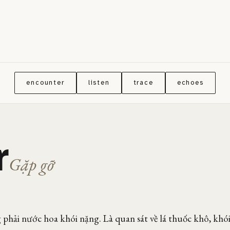
encounter
listen
trace
echoes
r
Gặp gỡ
phải nước hoa khói nặng. Là quan sát về lá thuốc khô, khói