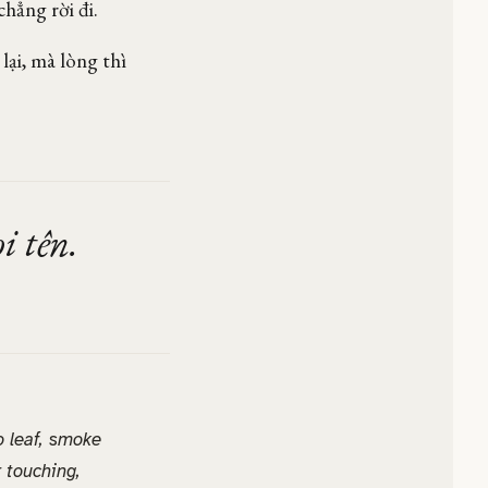
ẳng rời đi.
lại, mà lòng thì
i tên.
o leaf, smoke
r touching,