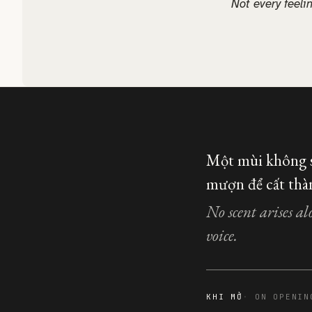
Not every feeli
Một mùi không s
mượn để cất thàn
No scent arises al
voice.
KHI MỞ
ON OPENIN